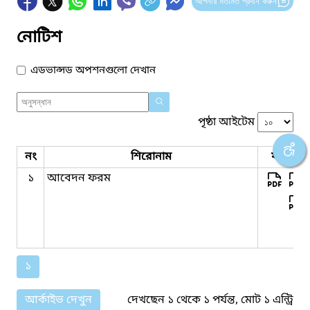
আপনার মতামত প্রদান করুন
নোটিশ
এডভান্সড অপশনগুলো দেখান
পৃষ্ঠা আইটেম
নং
শিরোনাম
ফাইল সম
১
আবেদন ফরম
১
আর্কাইভ দেখুন
দেখছেন ১ থেকে ১ পর্যন্ত, মোট ১ এন্ট্রি