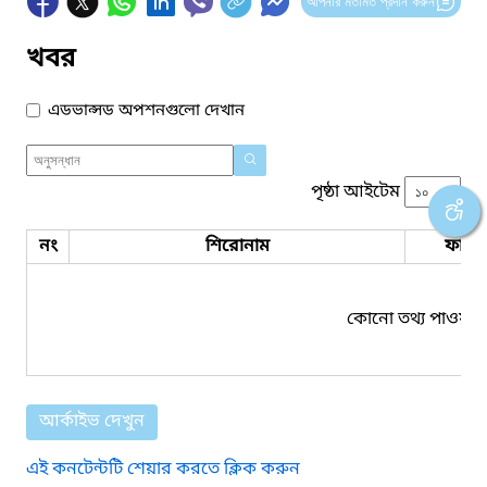
আপনার মতামত প্রদান করুন
খবর
এডভান্সড অপশনগুলো দেখান
পৃষ্ঠা আইটেম
নং
শিরোনাম
ফাইল
কোনো তথ্য পাওয়া য
আর্কাইভ দেখুন
এই কনটেন্টটি শেয়ার করতে ক্লিক করুন